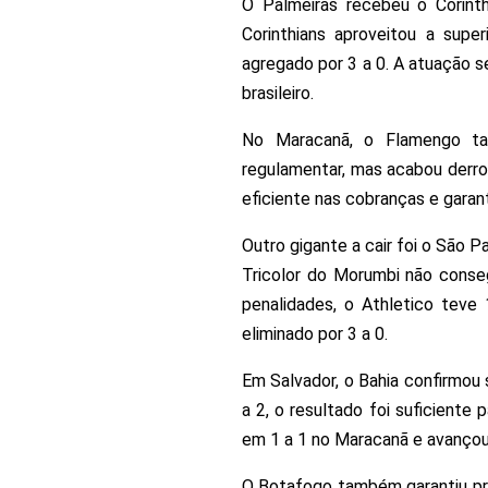
O Palmeiras recebeu o Corinth
Corinthians aproveitou a supe
agregado por 3 a 0. A atuação s
brasileiro.
No Maracanã, o Flamengo ta
regulamentar, mas acabou derrot
eficiente nas cobranças e garan
Outro gigante a cair foi o São 
Tricolor do Morumbi não conseg
penalidades, o Athletico tev
eliminado por 3 a 0.
Em Salvador, o Bahia confirmou 
a 2, o resultado foi suficiente
em 1 a 1 no Maracanã e avançou g
O Botafogo também garantiu pres