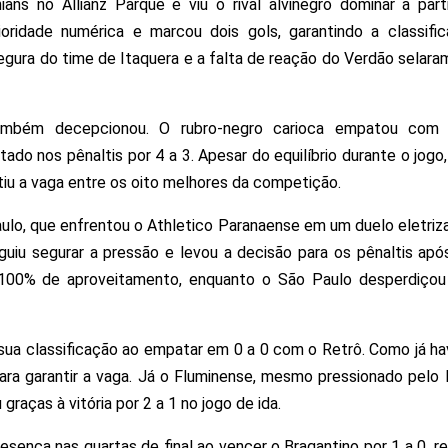
ians no Allianz Parque e viu o rival alvinegro dominar a par
rioridade numérica e marcou dois gols, garantindo a classi
egura do time de Itaquera e a falta de reação do Verdão selar
mbém decepcionou. O rubro-negro carioca empatou com 
ado nos pênaltis por 4 a 3. Apesar do equilíbrio durante o jogo
tiu a vaga entre os oito melhores da competição.
Paulo, que enfrentou o Athletico Paranaense em um duelo eletri
uiu segurar a pressão e levou a decisão para os pênaltis ap
e 100% de aproveitamento, enquanto o São Paulo desperdiçou
sua classificação ao empatar em 0 a 0 com o Retrô. Como já hav
 para garantir a vaga. Já o Fluminense, mesmo pressionado pelo
raças à vitória por 2 a 1 no jogo de ida.
ença nas quartas de final ao vencer o Bragantino por 1 a 0, re