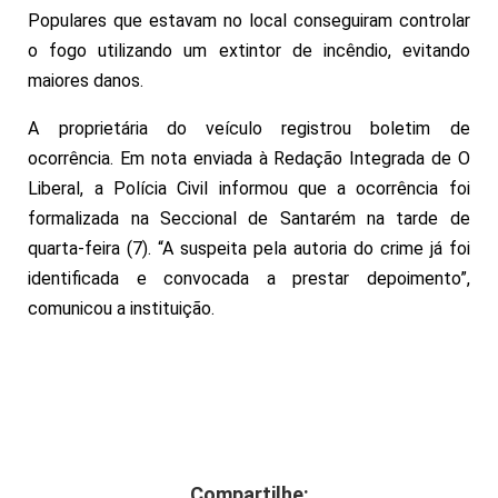
Populares que estavam no local conseguiram controlar
o fogo utilizando um extintor de incêndio, evitando
maiores danos.
A proprietária do veículo registrou boletim de
ocorrência. Em nota enviada à Redação Integrada de O
Liberal, a Polícia Civil informou que a ocorrência foi
formalizada na Seccional de Santarém na tarde de
quarta-feira (7). “A suspeita pela autoria do crime já foi
identificada e convocada a prestar depoimento”,
comunicou a instituição.
https://www.instagram.com/reel/DJan3wAsBqD/?
utm_source=ig_web_copy_link
Compartilhe: