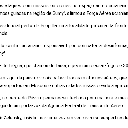
os ataques com mísseis ou drones no espaço aéreo ucraniano. 
ombas guiadas na região de Sumy", afirmou a Força Aérea ucranian
dencial perto de Bilopillia, uma localidade próxima da fronte
cia.
do centro ucraniano responsável por combater a desinformaçã
my".
a de trégua, que chamou de farsa, e pediu um cessar-fogo de 30
m vigor da pausa, os dois países trocaram ataques aéreos, que
eroportos em Moscou e outras cidades russas devido à aproxi
 no oeste da Rússia, permaneceu fechado por uma hora e meia n
segundo um porta-voz da Agência Federal de Transporte Aéreo.
ir Zelensky, insistiu mais uma vez em seu discurso vespertino d