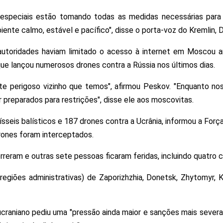
 especiais estão tomando todas as medidas necessárias para
iente calmo, estável e pacífico", disse o porta-voz do Kremlin, 
autoridades haviam limitado o acesso à internet em Moscou an
que lançou numerosos drones contra a Rússia nos últimos dias.
e perigoso vizinho que temos", afirmou Peskov. "Enquanto no
 preparados para restrições", disse ele aos moscovitas.
sseis balísticos e 187 drones contra a Ucrânia, informou a Força
rones foram interceptados.
reram e outras sete pessoas ficaram feridas, incluindo quatro c
regiões administrativas) de Zaporizhzhia, Donetsk, Zhytomyr
ucraniano pediu uma "pressão ainda maior e sanções mais severa