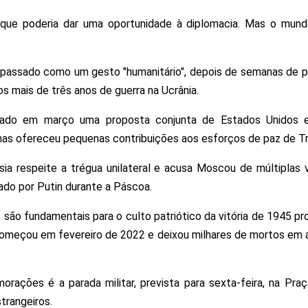
, que poderia dar uma oportunidade à diplomacia. Mas o mun
 passado como um gesto "humanitário", depois de semanas de 
s mais de três anos de guerra na Ucrânia.
eitado em março uma proposta conjunta de Estados Unidos 
enas ofereceu pequenas contribuições aos esforços de paz de T
sia respeite a trégua unilateral e acusa Moscou de múltiplas
ado por Putin durante a Páscoa.
ão fundamentais para o culto patriótico da vitória de 1945 pro
 começou em fevereiro de 2022 e deixou milhares de mortos em
rações é a parada militar, prevista para sexta-feira, na Pra
trangeiros.