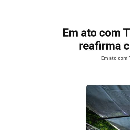
Em ato com T
reafirma 
Em ato com T