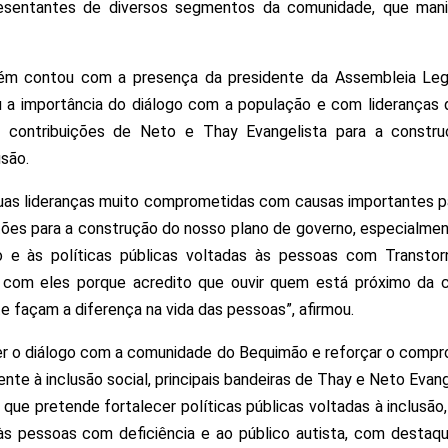
presentantes de diversos segmentos da comunidade, que mani
ém contou com a presença da presidente da Assembleia Legi
u a importância do diálogo com a população e com lideranças 
s contribuições de Neto e Thay Evangelista para a constr
usão.
uas lideranças muito comprometidas com causas importantes p
tões para a construção do nosso plano de governo, especialment
 e às políticas públicas voltadas às pessoas com Transtor
 com eles porque acredito que ouvir quem está próximo da 
e façam a diferença na vida das pessoas”, afirmou.
cer o diálogo com a comunidade do Bequimão e reforçar o compr
nte à inclusão social, principais bandeiras de Thay e Neto Evang
 que pretende fortalecer políticas públicas voltadas à inclusão
às pessoas com deficiência e ao público autista, com destaq