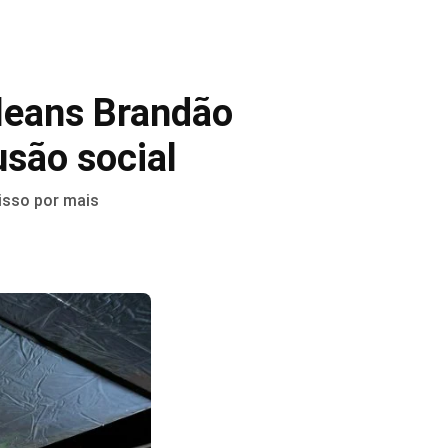
leans Brandão
são social
isso por mais