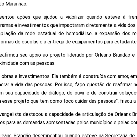
do Maranhão.
entou ações que ajudou a viabilizar quando esteve à fre
gramas e investimentos que impactaram diretamente a vida dos m
liação da rede estadual de hemodiálise, a expansão dos re
eformas de escolas e a entrega de equipamentos para estudantes
eafirmou seu apoio ao projeto liderado por Orleans Brandão 
oximidade com as pessoas.
m obras e investimentos. Ela também é construída com amor, em
horar a vida das pessoas. Por isso, faço questão de reafirma
m sua capacidade de diálogo, de ouvir e de construir soluçõ
a esse projeto que tem como foco cuidar das pessoas”, frisou a
vangelista destacou a capacidade de articulação de Orleans 
ões para as demandas apresentadas pelos municípios e pelas c
rleans Brandão desempenhou quando esteve na Secretaria de A