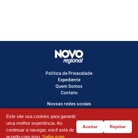
Política de Privacidade
Expediente
Quem Somos
Contato
Nossas redes sociais
Este site usa cookies para garantir
uma melhor experiência. Ao
Aceitar
Rejeitar
© Copyright 2022-2026 NOVO REGIONAL - Todos os direitos reservados
continuar a navegar, você está de
acordo com isso.
Saiba mais